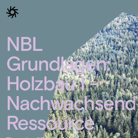
NBL
Grundlagen:
Holzbau I -
Nachwachsend
Ressource