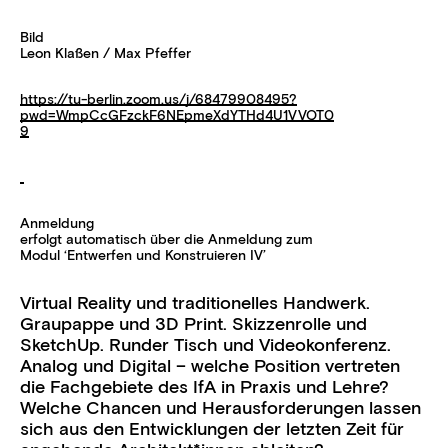
Bild
Leon Klaßen / Max Pfeffer
https://tu-berlin.zoom.us/j/68479908495?
pwd=WmpCcGFzckF6NEpmeXdYTHd4U1VVQT0
9
Anmeldung
erfolgt automatisch über die Anmeldung zum
Modul ‘Entwerfen und Konstruieren IV’
Virtual Reality und traditionelles Handwerk.
Graupappe und 3D Print. Skizzenrolle und
SketchUp. Runder Tisch und Videokonferenz.
Analog und Digital – welche Position vertreten
die Fachgebiete des IfA in Praxis und Lehre?
Welche Chancen und Herausforderungen lassen
sich aus den Entwicklungen der letzten Zeit für