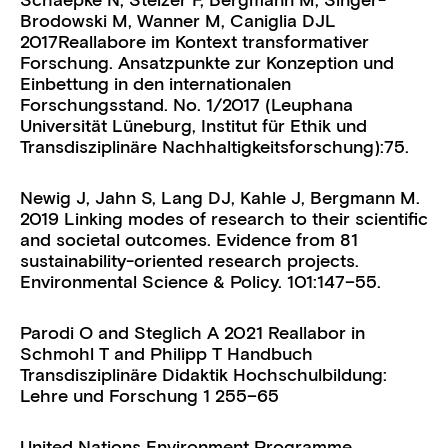
Schaepke N, Stelzer F, Bergmann M, Singer-
Brodowski M, Wanner M, Caniglia DJL
2017
Reallabore im Kontext transformativer
Forschung. Ansatzpunkte zur Konzeption und
Einbettung in den internationalen
Forschungsstand
. No. 1/2017 (Leuphana
Universität Lüneburg, Institut für Ethik und
Transdisziplinäre Nachhaltigkeitsforschung):75.
Newig J, Jahn S, Lang DJ, Kahle J, Bergmann M.
2019
Linking modes of research to their scientific
and societal outcomes. Evidence from 81
sustainability-oriented research projects
.
Environmental Science & Policy. 101:147–55.
Parodi O and Steglich A 2021 Reallabor in
Schmohl T and Philipp T Handbuch
Transdisziplinäre Didaktik
Hochschulbildung:
Lehre und Forschung
1
255–65