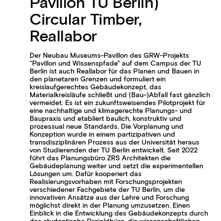
Pavillon TU Berlin)
Circular Timber,
Reallabor
Der Neubau Museums-Pavillon des GRW-Projekts
"Pavillon und Wissenspfade" auf dem Campus der TU
Berlin ist auch Reallabor für das Planen und Bauen in
den planetaren Grenzen und formuliert ein
kreislaufgerechtes Gebäudekonzept, das
Materialkreisläufe schließt und (Bau-)Abfall fast gänzlich
vermeidet. Es ist ein zukunftsweisendes Pilotprojekt für
eine nachhaltige und klimagerechte Planungs- und
Baupraxis und etabliert baulich, konstruktiv und
prozessual neue Standards. Die Vorplanung und
Konzeption wurde in einem partizipativen und
transdisziplinären Prozess aus der Universität heraus
von Studierenden der TU Berlin entwickelt. Seit 2022
führt das Planungsbüro ZRS Architekten die
Gebäudeplanung weiter und setzt die experimentellen
Lösungen um. Dafür kooperiert das
Realisierungsvorhaben mit Forschungsprojekten
verschiedener Fachgebiete der TU Berlin, um die
innovativen Ansätze aus der Lehre und Forschung
möglichst direkt in der Planung umzusetzen. Einen
Einblick in die Entwicklung des Gebäudekonzepts durch