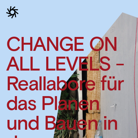
CHANGE ON
ALL LEVELS -
Reallabore für
das Planen
und Bauen in