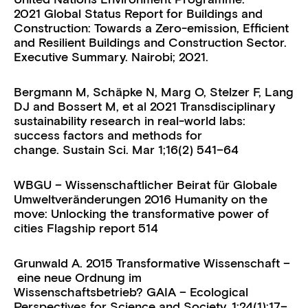
United Nations Environment Programme.
2021
Global Status Report for Buildings and
Construction: Towards a Zero-emission, Efficient
and Resilient Buildings and Construction Sector.
Executive Summary.
Nairobi; 2021.
Bergmann M, Schäpke N, Marg O, Stelzer F, Lang
DJ and Bossert M, et al 2021 Transdisciplinary
sustainability research in real-world labs:
success factors and methods for
change.
Sustain Sci. Mar 1;16(2)
541–64
WBGU – Wissenschaftlicher Beirat für Globale
Umweltveränderungen 2016 Humanity on the
move: Unlocking the transformative power of
cities
Flagship report
514
Grunwald A. 2015
Transformative Wissenschaft
–
eine neue Ordnung im
Wissenschaftsbetrieb?
GAIA – Ecological
Perspectives for Science and Society. 1;24(1):17–