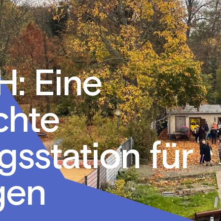
: Eine
chte
sstation für
gen