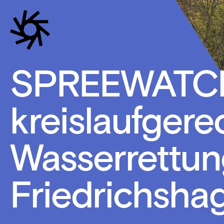
SPREEWATCH
kreislaufgere
Wasserrettung
Friedrichsha