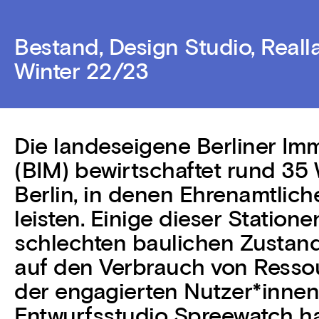
Bestand, Design Studio, Reall
Winter 22/23
Die landeseigene Berliner 
(BIM) bewirtschaftet rund 35 
Berlin, in denen Ehrenamtlich
leisten. Einige dieser Station
schlechten baulichen Zustand
auf den Verbrauch von Ressou
der engagierten Nutzer*innen
Entwurfsstudio Spreewatch h