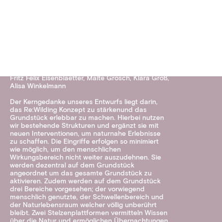
STELZENHAUS
Fritz Felix Eisenblaetter, Malte Grosch, Klara Groß,
Alisa Winkelmann
Der Kerngedanke unseres Entwurfs liegt darin,
das Re:Wilding Konzept zu stärkenund das
Grundstück erlebbar zu machen. Hierbei nutzen
wir bestehende Strukturen und ergänzt sie mit
neuen Interventionen, um naturnahe Erlebnisse
zu schaffen. Die Eingriffe erfolgen so minimiert
wie möglich, um den menschlichen
Wirkungsbereich nicht weiter auszudehnen. Sie
werden dezentral auf dem Grundstück
angeordnet um das gesamte Grundstück zu
aktivieren. Zudem werden auf dem Grundstück
drei Bereiche vorgesehen; der vorwiegend
menschlich genutzte, der Schwellenbereich und
der Naturlebensraum welcher völlig unberührt
bleibt. Zwei Stelzenplattformen vermitteln Wissen
über die Natur und ermöglichen Übernachtungen.