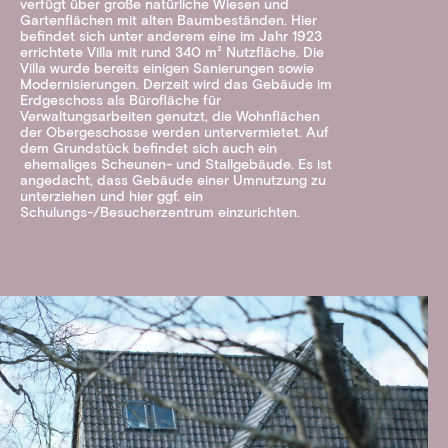
verfügt über große natürliche Wiesen und
Gartenflächen mit alten Baumbeständen. Hier
befindet sich unter anderem eine im Jahr 1923
errichtete Villa mit rund 340 m² Nutzfläche. Die
Villa wurde bereits einigen Sanierungen sowie
Modernisierungen. Derzeit wird das Gebäude im
Erdgeschoss als Bürofläche für
Verwaltungsarbeiten genutzt, die Wohnflächen
der Obergeschosse werden untervermietet. Auf
dem Grundstück befindet sich auch ein
ehemaliges Scheunen- und Stallgebäude. Es ist
angedacht, dass Gebäude einer Umnutzung zu
unterziehen und hier ggf. ein
Schulungs-/Besucherzentrum einzurichten.