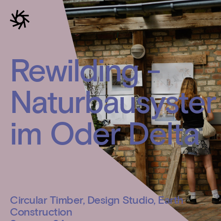
Rewilding -
Naturbausyste
im Oder Delta
Circular Timber, Design Studio, Earth
Construction