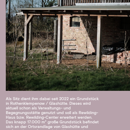
Als Sitz dient ihm dabei seit 2022 ein Grundstück
in Rothenklempenow / Glashütte. Dieses wird
aktuell schon als Verwaltungs- und
Begegnungsstätte genutzt und soll als Rewilding-
Haus bzw. Rewilding-Center erweitert werden.
Das knapp 17.000 m² große Grundstück befindet
sich an der Ortsrandlage von Glashütte und