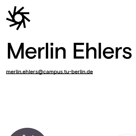
Merlin Ehlers
merlin.ehlers@campus.tu-berlin.de