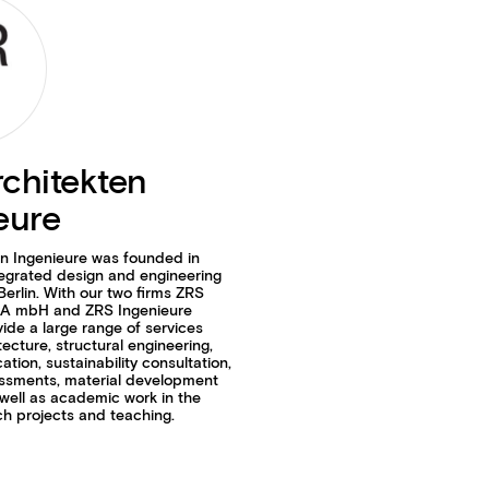
chitekten
eure
n Ingenieure was founded in
egrated design and engineering
Berlin. With our two firms ZRS
vA mbH and ZRS Ingenieure
de a large range of services
tecture, structural engineering,
cation, sustainability consultation,
essments, material development
 well as academic work in the
ch projects and teaching.