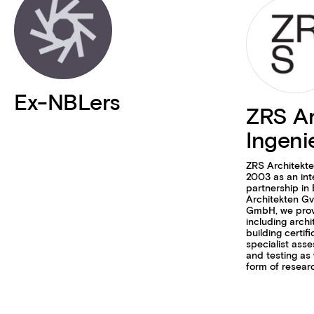
Ex-NBLers
ZRS Ar
Ingeni
ZRS Architekte
2003 as an int
partnership in 
Architekten G
GmbH, we provi
including archi
building certifi
specialist ass
and testing as
form of resear